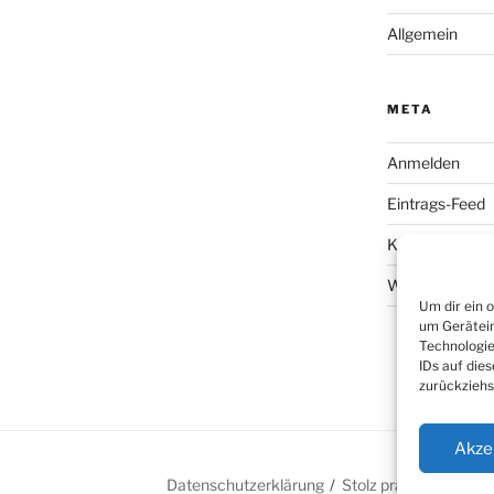
Allgemein
META
Anmelden
Eintrags-Feed
Kommentar-Fe
WordPress.org
Um dir ein 
um Gerätein
Technologie
IDs auf die
zurückziehs
Akze
g
e-
Datenschutzerklärung
Stolz präsentiert vo