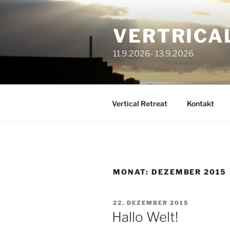
Zum
Inhalt
VERTRICA
springen
11.9.2026- 13.9.2026
Vertical Retreat
Kontakt
MONAT:
DEZEMBER 2015
VERÖFFENTLICHT
22. DEZEMBER 2015
AM
Hallo Welt!